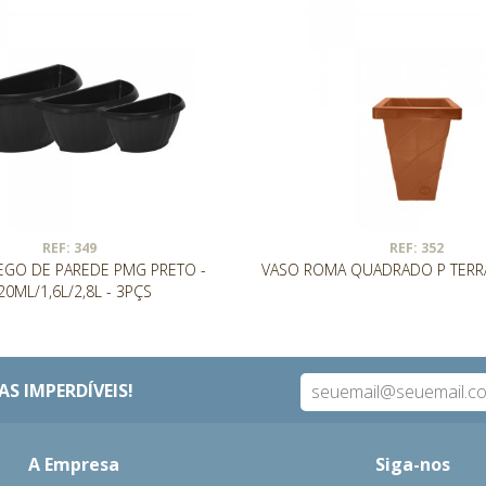
REF: 349
REF: 352
EGO DE PAREDE PMG PRETO -
VASO ROMA QUADRADO P TERRA
20ML/1,6L/2,8L - 3PÇS
S IMPERDÍVEIS!
A Empresa
Siga-nos