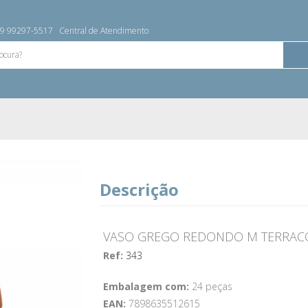
9 99297-5517
Central de Atendimento
Descrição
VASO GREGO REDONDO M TERRACOT
Ref:
343
Embalagem com:
24 peças
EAN:
7898635512615