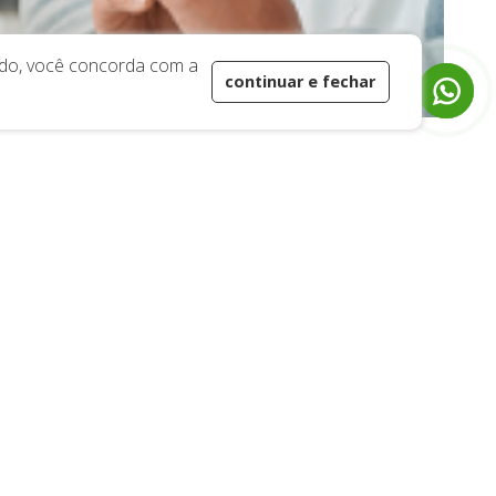
ando, você concorda com a
19 99297-5517
continuar e fechar