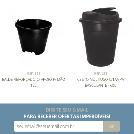
REF: 378
REF: 255
BALDE REFORÇADO C/ APOIO P/ MÃO
CESTO MULTIUSO C/TAMPA
12L
BASCULANTE - 60L
DIGITE SEU E-MAIL
PARA RECEBER OFERTAS IMPERDÍVEIS!
OK