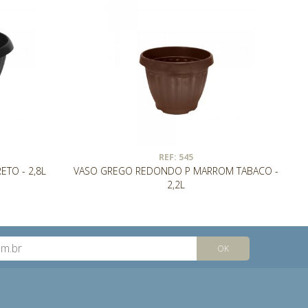
REF: 545
TO - 2,8L
VASO GREGO REDONDO P MARROM TABACO -
2,2L
OK