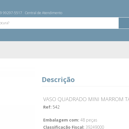
9 99297-5517
Central de Atendimento
Descrição
VASO QUADRADO MINI MARROM TA
Ref:
542
Embalagem com:
48 peças
Classificação Fiscal:
39249000