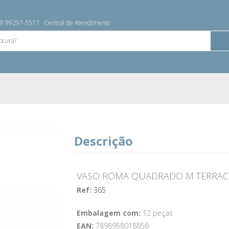
9 99297-5517
Central de Atendimento
Descrição
VASO ROMA QUADRADO M TERRACO
Ref:
365
Embalagem com:
12 peças
EAN:
7898958018856