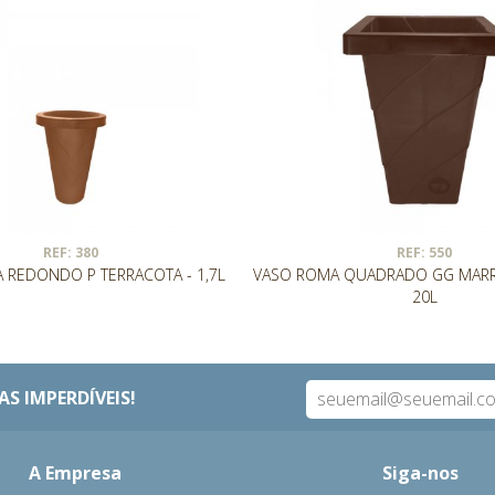
REF: 380
REF: 550
 REDONDO P TERRACOTA - 1,7L
VASO ROMA QUADRADO GG MARR
20L
S IMPERDÍVEIS!
A Empresa
Siga-nos